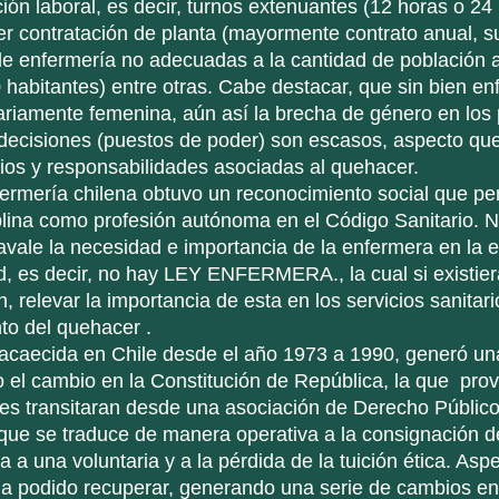
ner contratación de planta (mayormente contrato anual, s
de enfermería no adecuadas a la cantidad de población 
habitantes) entre otras. Cabe destacar, que sin bien en
ariamente femenina, aún así la brecha de género en los
 decisiones (puestos de poder) son escasos, aspecto qu
ios y responsabilidades asociadas al quehacer. 
iplina como profesión autónoma en el Código Sanitario. N
avale la necesidad e importancia de la enfermera en la e
d, es decir, no hay LEY ENFERMERA., la cual si existiera
ón, relevar la importancia de esta en los servicios sanitar
o del quehacer . 
el cambio en la Constitución de República, la que  prov
es transitaran desde una asociación de Derecho Público
que se traduce de manera operativa a la consignación d
ia a una voluntaria y a la pérdida de la tuición ética. Asp
ha podido recuperar, generando una serie de cambios en 