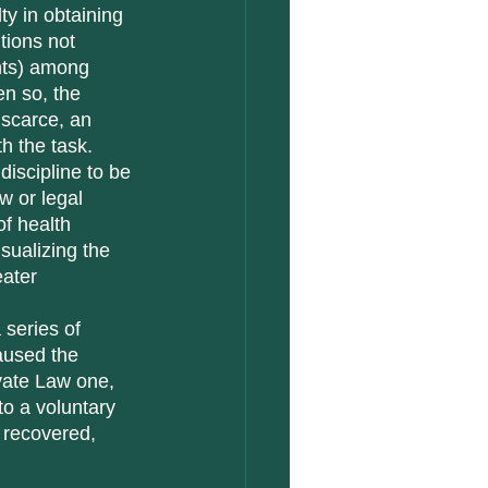
tions not 
nts) among 
en so, the 
 scarce, an 
th the task.
w or legal 
f health 
sualizing the 
eater 
aused the 
vate Law one, 
to a voluntary 
 recovered, 