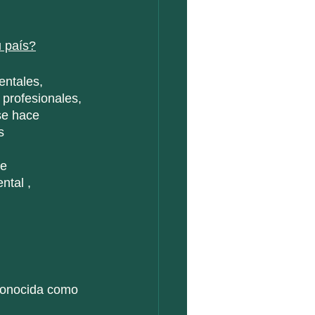
 país?
profesionales, 
se hace 
s 
ntal , 
econocida como 