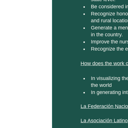
Be considered in
Recognize honors
and rural locatio
Generate a mento
in the country.
Improve the nurs
Recognize the ex
How does the work o
In visualizing th
the world
In generating in
La Federación Nacio
La Asociación Latin