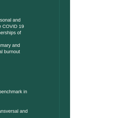
he COVID 19 
nerships of 
al burnout 
 benchmark in 
ansversal and 