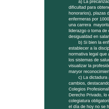
	a) La precarización laboral, es decir, turnos extenuantes (12 horas o 24 horas), 
dificultad para obte
honorarios), plazas 
enfermeras por 1000 
una carrera  mayorit
liderazgo o toma de
desigualdad en salar
	b) Si bien la enfermería chilena obtuvo un reconocimiento social que permitió 
establecer a la disc
normativa legal que 
los sistemas de salu
visualizar la profesi
maryor reconocimient
	c) La dictadura acaecida en Chile desde el año 1973 a 1990, generó una serie de 
cambios, destacando 
Colegios Profesional
Derecho Privado, lo 
colegiatura obligator
el día de hoy no se 