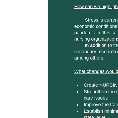
How can we highlight
	Stress is currently a common issue due to the environmental, social, personal and 
economic conditions 
pandemic. In this con
nursing organizations 
	In addition to the above, it is necessary to generate evidence through primary and 
secondary research r
among others. 
What changes would y
Create NURSING
Strengthen the n
care issues
Improve the trai
Establish minimu
state level.