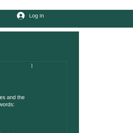
Log In
es and the 
 words: