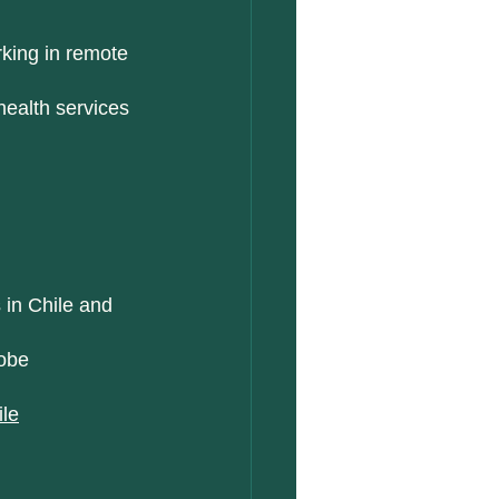
king in remote 
health services 
 in Chile and 
lobe
le