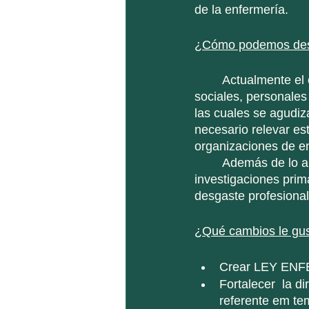
de la enfermería. 
¿Cómo podemos desta
	Actualmente el estrés es un tema común debido a las condiciones ambientales, 
sociales, personales
las cuales se agudi
necesario relevar es
organizaciones de en
	Además de lo anterior , se hace necesario generar evidencia  a través de 
investigaciones prima
desgaste profesional
¿Qué cambios le gus
Crear LEY ENFER
Fortalecer  la d
referente em te