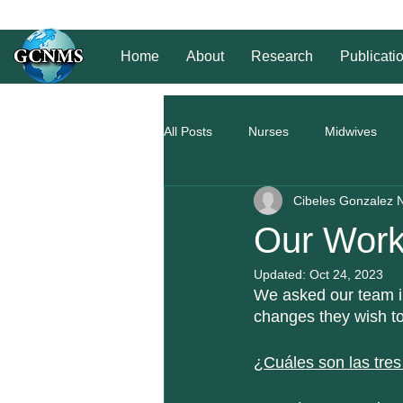
Home
About
Research
Publicati
All Posts
Nurses
Midwives
Cibeles Gonzalez 
Our Work 
Updated:
Oct 24, 2023
We asked our team in
changes they wish to
¿Cuáles son las tres