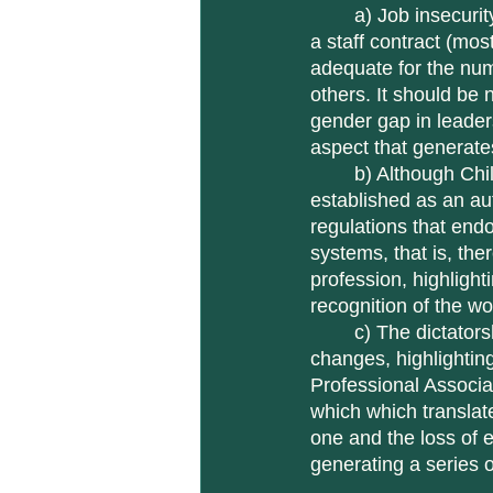
	a) Job insecurity, that is, exhausting shifts (12 hours or 24 hours), difficulty in obtaining 
a staff contract (mos
adequate for the num
others. It should be 
gender gap in leaders
aspect that generates
	b) Although Chilean nursing obtained social recognition that allowed the discipline to be 
established as an au
regulations that endo
systems, that is, the
profession, highlight
recognition of the wo
	c) The dictatorship that occurred in Chile from 1973 to 1990 generated a series of 
changes, highlightin
Professional Associat
which which translate
one and the loss of e
generating a series o