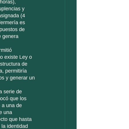
uplencias y 
asignada (4 
fermería es 
 puestos de 
e genera 
o existe Ley o 
structura de 
, permitiría 
ios y generar un 
ocó que los 
 a una de 
e una 
ecto que hasta 
la identidad 